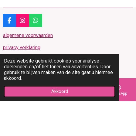
F
I
W
a
n
h
c
s
a
algemene voorwaarden
e
t
t
b
a
s
privacy verklaring
o
g
A
o
r
p
retourpagina
Deze website gebruikt cookies voor analyse-
k
a
p
doeleinden en/of het tonen van advertenties. Door
m
klachtenpagina
gebruik te blijven maken van de site gaat u hiermee
akkoord.
© 2019 - 2026 Macrame by mieke
Powered by
JouwWeb
Akkoord
E-mailadres
Telefoonnummer
Instagram
WhatsApp